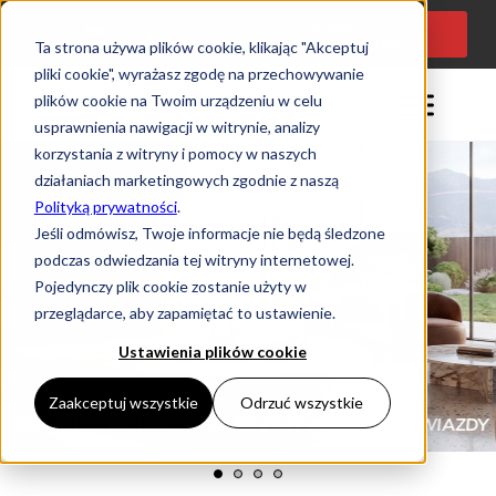
KONSULTACJA
Język:
PL
PROJEKTOWA
Ta strona używa plików cookie, klikając "Akceptuj
pliki cookie", wyrażasz zgodę na przechowywanie
plików cookie na Twoim urządzeniu w celu
usprawnienia nawigacji w witrynie, analizy
korzystania z witryny i pomocy w naszych
działaniach marketingowych zgodnie z naszą
Polityką prywatności
.
Jeśli odmówisz, Twoje informacje nie będą śledzone
podczas odwiedzania tej witryny internetowej.
Pojedynczy plik cookie zostanie użyty w
przeglądarce, aby zapamiętać to ustawienie.
Ustawienia plików cookie
Zaakceptuj wszystkie
Odrzuć wszystkie
®
PALNIK Z TECHNOLOGIĄ BEV
W KSZTAŁCIE GWIAZDY
KOMINKI ETANOLOWE DO WNĘTRZ
COMET BURNER PL