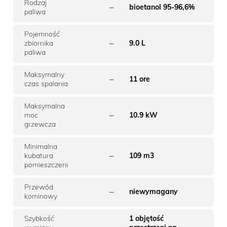
Rodzaj
–
bioetanol 95-96,6%
paliwa
Pojemność
–
zbiornika
9.0 L
paliwa
Maksymalny
–
11 ore
czas spalania
Maksymalna
–
moc
10.9 kW
grzewcza
Minimalna
–
kubatura
109 m3
pomieszczenia
Przewód
–
niewymagany
kominowy
Szybkość
1 objętość