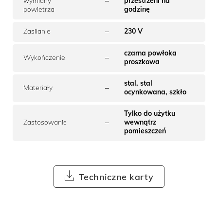
–
wymiany
przestrzeni na
powietrza
godzinę
–
Zasilanie
230 V
czarna powłoka
–
Wykończenie
proszkowa
stal, stal
–
Materiały
ocynkowana, szkło
Tylko do użytku
–
Zastosowanie
wewnątrz
pomieszczeń
Techniczne karty