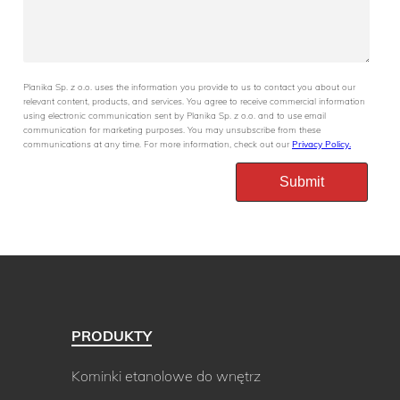
Planika Sp. z o.o. uses the information you provide to us to contact you about our
relevant content, products, and services. You agree to receive commercial information
using electronic communication sent by Planika Sp. z o.o. and to use email
communication for marketing purposes. You may unsubscribe from these
communications at any time. For more information, check out our
Privacy Policy.
PRODUKTY
Kominki etanolowe do wnętrz