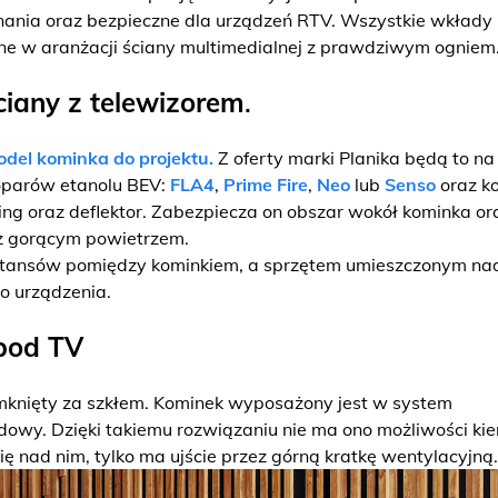
onania oraz bezpieczne dla urządzeń RTV. Wszystkie wkłady
 w aranżacji ściany multimedialnej z prawdziwym ogniem
iany z telewizorem
.
del kominka do projektu.
Z oferty marki Planika będą to na
oparów etanolu BEV:
FLA4
,
Prime Fire
,
Neo
lub
Senso
oraz k
ng oraz deflektor. Zabezpiecza on obszar wokół kominka or
 z gorącym powietrzem.
ystansów pomiędzy kominkiem, a sprzętem umieszczonym na
o urządzenia.
pod TV
zamknięty za szkłem. Kominek wyposażony jest w system
wy. Dzięki takiemu rozwiązaniu nie ma ono możliwości ki
ę nad nim, tylko ma ujście przez górną kratkę wentylacyjną.