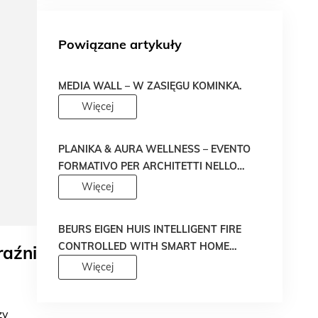
Powiązane artykuły
MEDIA WALL – W ZASIĘGU KOMINKA.
Więcej
PLANIKA & AURA WELLNESS – EVENTO
FORMATIVO PER ARCHITETTI NELLO
SHOWROOM DEL NOSTRO RIVENDITORE
Więcej
BEURS EIGEN HUIS INTELLIGENT FIRE
CONTROLLED WITH SMART HOME
raźni
SYSTEM (PL)
Więcej
ży