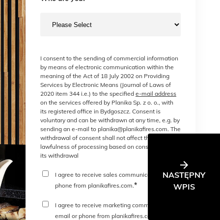
I consent to the sending of commercial information
by means of electronic communication within the
meaning of the Act of 18 July 2002 on Providing
Services by Electronic Means (Journal of Laws of
2020 item 344 i.e.) to the specified
e-mail address
on the services offered by Planika Sp. z o. o., with
its registered office in Bydgoszcz. Consent is
voluntary and can be withdrawn at any time, e.g. by
sending an e-mail to planika@planikafires.com. The
withdrawal of consent shall not affect the
lawfulness of processing based on consent before
its withdrawal
NASTĘPNY
I agree to receive sales communications or
*
WPIS
phone from planikafires.com.
I agree to receive marketing communications
*
email or phone from planikafires.com.