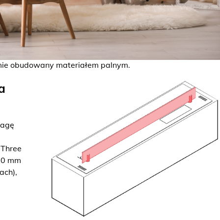
ie obudowany materiałem palnym.
a
wagę
 Three
 50 mm
ach),