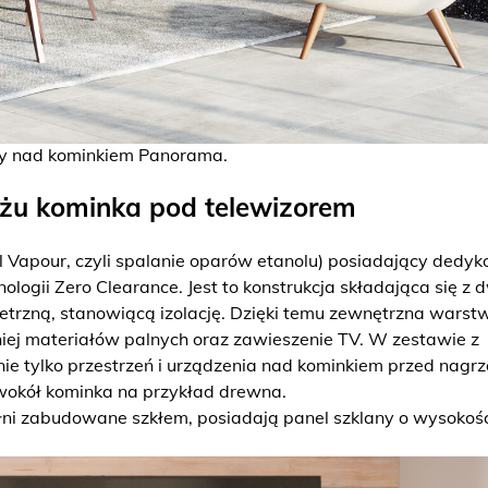
y nad kominkiem Panorama.
żu kominka pod telewizorem
l Vapour, czyli spalanie oparów etanolu) posiadający dedy
logii Zero Clearance. Jest to konstrukcja składająca się z 
trzną, stanowiącą izolację. Dzięki temu zewnętrzna warst
niej materiałów palnych oraz zawieszenie TV. W zestawie z
 nie tylko przestrzeń i urządzenia nad kominkiem przed nagr
wokół kominka na przykład drewna.
łni zabudowane szkłem, posiadają panel szklany o wysokoś