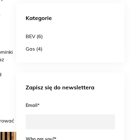
.
Kategorie
BEV (6)
Gas (4)
ominki
az
d
Zapisz się do newslettera
Email
*
erować
Who are you?
*