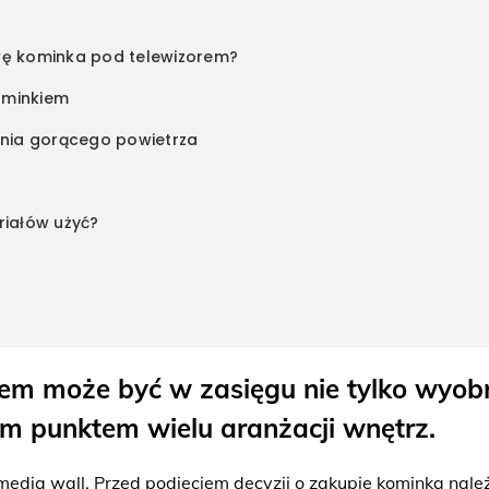
ę kominka pod telewizorem?
ominkiem
nia gorącego powietrza
riałów użyć?
em może być w zasięgu nie tylko wyob
nym punktem wielu aranżacji wnętrz.
media wall. Przed podjęciem decyzji o zakupie kominka nale