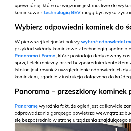
upewnić się, które rozwiązanie jest możliwe do wyk
kominkowe z
technologią BEV
mogą być wykorzystane
Wybierz odpowiedni kominek do śc
W pierwszej kolejności należy
wybrać odpowiedni mo
przykład wkłady kominkowe z technologią spalania 
Panorama
i
Forma
, które posiadają dedykowany casi
sprzęt elektroniczny przed bezpośrednim kontaktem
Istotne jest również uwzględnienie odpowiednich d
kominkiem, zgodnie z instrukcją dołączoną do każdeg
Panorama – przeszklony kominek 
Panoramę
wyróżnia fakt, że ogień jest całkowicie 
odprowadzania gorącego powietrza wewnątrz zabudo
się bezpośrednio w stronę urządzenia znajdującego si