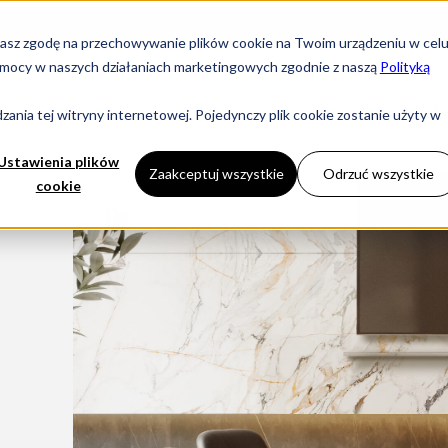
yrażasz zgodę na przechowywanie plików cookie na Twoim urządzeniu w cel
i pomocy w naszych działaniach marketingowych zgodnie z naszą
Polityką
KOMINKI
DLA
ania tej witryny internetowej. Pojedynczy plik cookie zostanie użyty w
Ustawienia plików
Zaakceptuj wszystkie
Odrzuć wszystkie
cookie