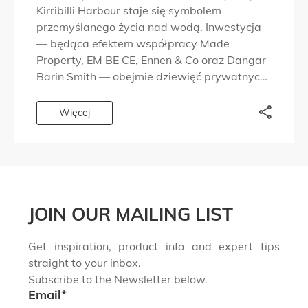
Kirribilli Harbour staje się symbolem
przemyślanego życia nad wodą. Inwestycja
— będąca efektem współpracy Made
Property, EM BE CE, Ennen & Co oraz Dangar
Barin Smith — obejmie dziewięć prywatnych
rezydencji w części portu od lat kojarzonej z
dyskretnym prestiżem i ponadczasowym
Więcej
designem. Po ukończeniu […]
JOIN OUR MAILING LIST
Get inspiration, product info and expert tips
straight to your inbox.
Subscribe to the Newsletter below.
Email
*