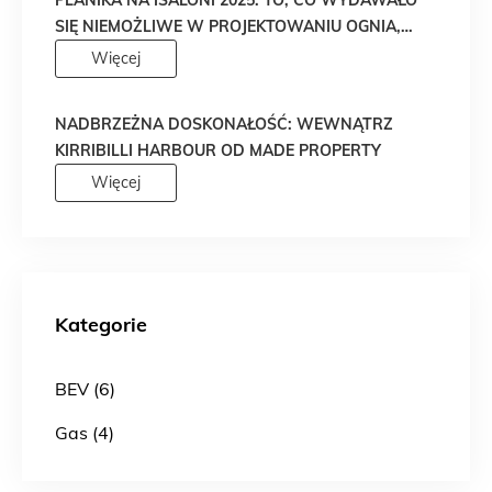
PLANIKA NA ISALONI 2025: TO, CO WYDAWAŁO
SIĘ NIEMOŻLIWE W PROJEKTOWANIU OGNIA,
WŁAŚNIE STAŁO SIĘ RZECZYWISTOŚCIĄ!
Więcej
NADBRZEŻNA DOSKONAŁOŚĆ: WEWNĄTRZ
KIRRIBILLI HARBOUR OD MADE PROPERTY
Więcej
Kategorie
BEV (6)
Gas (4)