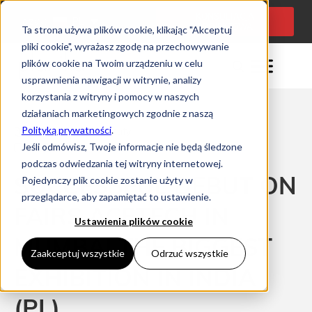
KONSULTACJA
Język:
PL
PROJEKTOWA
Ta strona używa plików cookie, klikając "Akceptuj
pliki cookie", wyrażasz zgodę na przechowywanie
plików cookie na Twoim urządzeniu w celu
usprawnienia nawigacji w witrynie, analizy
korzystania z witryny i pomocy w naszych
działaniach marketingowych zgodnie z naszą
Polityką prywatności
.
Czas czytania: 0 minuty
Jeśli odmówisz, Twoje informacje nie będą śledzone
07/12/2021
podczas odwiedzania tej witryny internetowej.
SUCCESSFUL DEBUT ON
Pojedynczy plik cookie zostanie użyty w
przeglądarce, aby zapamiętać to ustawienie.
FAIRS ACETECH IN
Ustawienia plików cookie
MUMBAI THE BIGGEST
Zaakceptuj wszystkie
Odrzuć wszystkie
EXHIBITION IN INDIA
(PL)