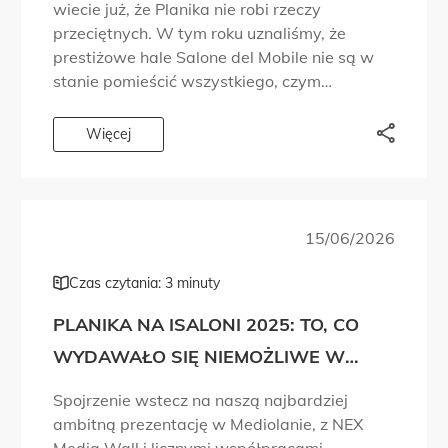
wiecie już, że Planika nie robi rzeczy
przeciętnych. W tym roku uznaliśmy, że
prestiżowe hale Salone del Mobile nie są w
stanie pomieścić wszystkiego, czym
chcieliśmy się podzielić. Dlatego wyszliśmy
poza targowe przestrzenie, do tętniących
Więcej
życiem dzielnic designu, i […]
15/06/2026
Czas czytania: 3 minuty
PLANIKA NA ISALONI 2025: TO, CO
WYDAWAŁO SIĘ NIEMOŻLIWE W
PROJEKTOWANIU OGNIA, WŁAŚNIE
Spojrzenie wstecz na naszą najbardziej
STAŁO SIĘ RZECZYWISTOŚCIĄ!
ambitną prezentację w Mediolanie, z NEX