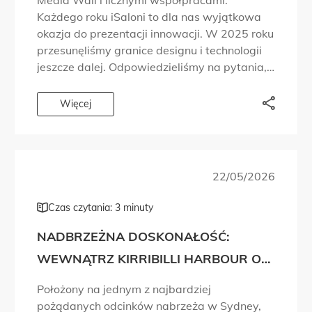
Media Wall i licznymi współpracami.
Każdego roku iSaloni to dla nas wyjątkowa
okazja do prezentacji innowacji. W 2025 roku
przesunęliśmy granice designu i technologii
jeszcze dalej. Odpowiedzieliśmy na pytania,
które ludzie zadawali od lat. Chcieliśmy,
abyście mogli doświadczyć marki Planika z
Więcej
różnych perspektyw. Dlatego […]
22/05/2026
Czas czytania: 3 minuty
NADBRZEŻNA DOSKONAŁOŚĆ:
WEWNĄTRZ KIRRIBILLI HARBOUR OD
MADE PROPERTY
Położony na jednym z najbardziej
pożądanych odcinków nabrzeża w Sydney,