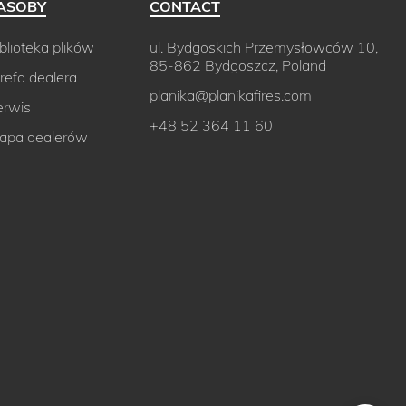
ASOBY
CONTACT
blioteka plików
ul. Bydgoskich Przemysłowców 10,
85-862 Bydgoszcz, Poland
refa dealera
planika@planikafires.com
erwis
+48 52 364 11 60
apa dealerów