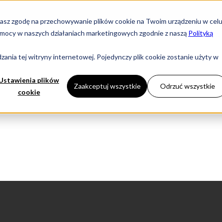
yrażasz zgodę na przechowywanie plików cookie na Twoim urządzeniu w cel
i pomocy w naszych działaniach marketingowych zgodnie z naszą
Polityką
KOMINKI
DLA
ania tej witryny internetowej. Pojedynczy plik cookie zostanie użyty w
Ustawienia plików
Zaakceptuj wszystkie
Odrzuć wszystkie
cookie