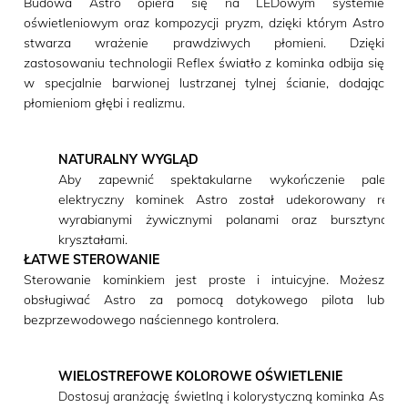
Budowa Astro opiera się na LEDowym systemie
oświetleniowym oraz kompozycji pryzm, dzięki którym Astro
stwarza wrażenie prawdziwych płomieni. Dzięki
zastosowaniu technologii Reflex światło z kominka odbija się
w specjalnie barwionej lustrzanej tylnej ścianie, dodając
płomieniom głębi i realizmu.
NATURALNY WYGLĄD
Aby zapewnić spektakularne wykończenie palenisk
elektryczny kominek Astro został udekorowany ręczn
wyrabianymi żywicznymi polanami oraz bursztynowy
kryształami.
ŁATWE STEROWANIE
Sterowanie kominkiem jest proste i intuicyjne. Możesz
obsługiwać Astro za pomocą dotykowego pilota lub
bezprzewodowego naściennego kontrolera.
WIELOSTREFOWE KOLOROWE OŚWIETLENIE
Dostosuj aranżację świetlną i kolorystyczną kominka Astro 