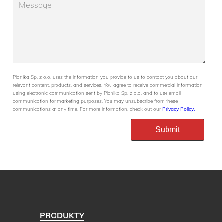
Planika Sp. z o.o. uses the information you provide to us to contact you about our
relevant content, products, and services. You agree to receive commercial information
using electronic communication sent by Planika Sp. z o.o. and to use email
communication for marketing purposes. You may unsubscribe from these
communications at any time. For more information, check out our
Privacy Policy.
PRODUKTY