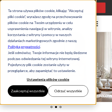
KONSULTACJA
Język:
PL
PROJEKTOWA
Ta strona używa plików cookie, klikając "Akceptuj
pliki cookie", wyrażasz zgodę na przechowywanie
plików cookie na Twoim urządzeniu w celu
usprawnienia nawigacji w witrynie, analizy
korzystania z witryny i pomocy w naszych
działaniach marketingowych zgodnie z naszą
Polityką prywatności
.
Jeśli odmówisz, Twoje informacje nie będą śledzone
podczas odwiedzania tej witryny internetowej.
Pojedynczy plik cookie zostanie użyty w
przeglądarce, aby zapamiętać to ustawienie.
Ustawienia plików cookie
Zaakceptuj wszystkie
Odrzuć wszystkie
ELEKTRYCZNY WKŁAD KOMINKOWY
KOMINKI ELEKTRYCZNE
ASTRO PL