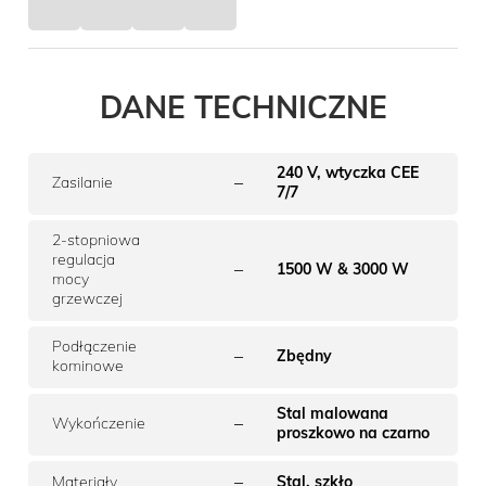
DANE TECHNICZNE
240 V, wtyczka CEE
–
Zasilanie
7/7
2-stopniowa
regulacja
–
1500 W & 3000 W
mocy
grzewczej
Podłączenie
–
Zbędny
kominowe
Stal malowana
–
Wykończenie
proszkowo na czarno
–
Materiały
Stal, szkło