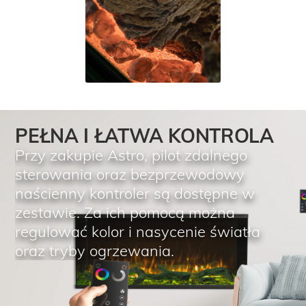
PEŁNA I ŁATWA KONTROLA
Przy zakupie Astro, pilot zdalnego
sterowania oraz bezprzewodowy
naścienny kontroler są dostępne w
zestawie. Za ich pomocą można
regulować kolor i nasycenie światła
oraz tryby ogrzewania.