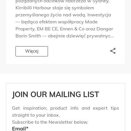
pożądanych odcinków nabrzeża w Sydney,
Kirribilli Harbour staje się symbolem
przemyślanego życia nad wodą. Inwestycja
— będąca efektem współpracy Made
Property, EM BE CE, Ennen & Co oraz Dangar
Barin Smith — obejmie dziewięć prywatnych
rezydencji w części portu od lat kojarzonej z
dyskretnym prestiżem i ponadczasowym
Więcej
designem. Po ukończeniu […]
JOIN OUR MAILING LIST
Get inspiration, product info and expert tips
straight to your inbox.
Subscribe to the Newsletter below.
Email
*