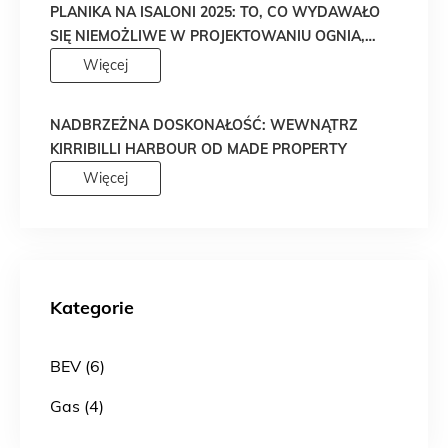
PLANIKA NA ISALONI 2025: TO, CO WYDAWAŁO
SIĘ NIEMOŻLIWE W PROJEKTOWANIU OGNIA,
WŁAŚNIE STAŁO SIĘ RZECZYWISTOŚCIĄ!
Więcej
NADBRZEŻNA DOSKONAŁOŚĆ: WEWNĄTRZ
KIRRIBILLI HARBOUR OD MADE PROPERTY
Więcej
Kategorie
BEV (6)
Gas (4)