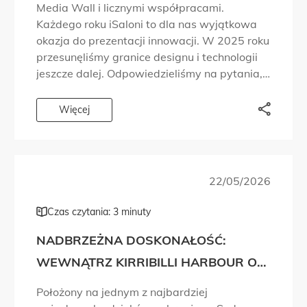
Media Wall i licznymi współpracami.
Każdego roku iSaloni to dla nas wyjątkowa
okazja do prezentacji innowacji. W 2025 roku
przesunęliśmy granice designu i technologii
jeszcze dalej. Odpowiedzieliśmy na pytania,
które ludzie zadawali od lat. Chcieliśmy,
abyście mogli doświadczyć marki Planika z
Więcej
różnych perspektyw. Dlatego […]
22/05/2026
Czas czytania: 3 minuty
NADBRZEŻNA DOSKONAŁOŚĆ:
WEWNĄTRZ KIRRIBILLI HARBOUR OD
MADE PROPERTY
Położony na jednym z najbardziej