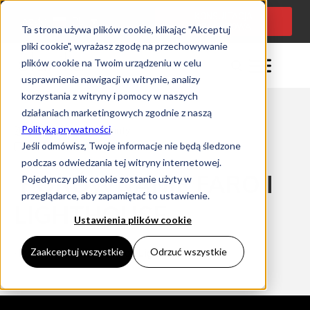
KONSULTACJA
Język:
PL
PROJEKTOWA
Ta strona używa plików cookie, klikając "Akceptuj
pliki cookie", wyrażasz zgodę na przechowywanie
plików cookie na Twoim urządzeniu w celu
usprawnienia nawigacji w witrynie, analizy
korzystania z witryny i pomocy w naszych
działaniach marketingowych zgodnie z naszą
Polityką prywatności
.
Czas czytania: 0 minuty
Jeśli odmówisz, Twoje informacje nie będą śledzone
13/12/2024
podczas odwiedzania tej witryny internetowej.
PORÓWNANIE FARO I
Pojedynczy plik cookie zostanie użyty w
przeglądarce, aby zapamiętać to ustawienie.
LIGHTHOUSE
Ustawienia plików cookie
Zaakceptuj wszystkie
Odrzuć wszystkie
Home
Porównanie Faro i Lighthouse