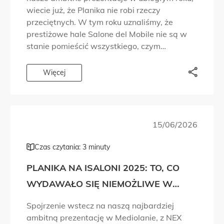
wiecie już, że Planika nie robi rzeczy
przeciętnych. W tym roku uznaliśmy, że
prestiżowe hale Salone del Mobile nie są w
stanie pomieścić wszystkiego, czym
chcieliśmy się podzielić. Dlatego wyszliśmy
poza targowe przestrzenie, do tętniących
Więcej
życiem dzielnic designu, i […]
15/06/2026
Czas czytania: 3 minuty
PLANIKA NA ISALONI 2025: TO, CO
WYDAWAŁO SIĘ NIEMOŻLIWE W
PROJEKTOWANIU OGNIA, WŁAŚNIE
Spojrzenie wstecz na naszą najbardziej
STAŁO SIĘ RZECZYWISTOŚCIĄ!
ambitną prezentację w Mediolanie, z NEX