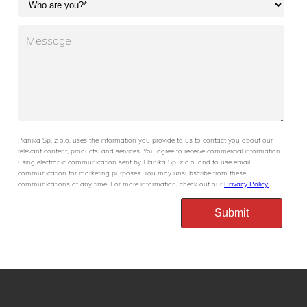
Planika Sp. z o.o. uses the information you provide to us to contact you about our
relevant content, products, and services. You agree to receive commercial information
using electronic communication sent by Planika Sp. z o.o. and to use email
communication for marketing purposes. You may unsubscribe from these
communications at any time. For more information, check out our
Privacy Policy.