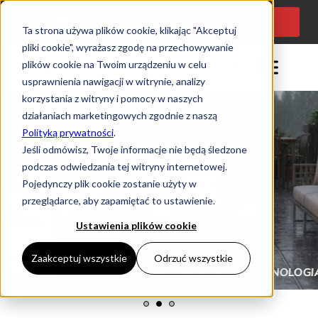
KONSULTACJA
Język:
PL
PROJEKTOWA
Ta strona używa plików cookie, klikając "Akceptuj
pliki cookie", wyrażasz zgodę na przechowywanie
plików cookie na Twoim urządzeniu w celu
usprawnienia nawigacji w witrynie, analizy
korzystania z witryny i pomocy w naszych
działaniach marketingowych zgodnie z naszą
Polityką prywatności
.
Jeśli odmówisz, Twoje informacje nie będą śledzone
podczas odwiedzania tej witryny internetowej.
Pojedynczy plik cookie zostanie użyty w
przeglądarce, aby zapamiętać to ustawienie.
Ustawienia plików cookie
Zaakceptuj wszystkie
Odrzuć wszystkie
®
KOMINEK NA ZEWNĄTRZ Z TECHNOLOGIĄ BEV