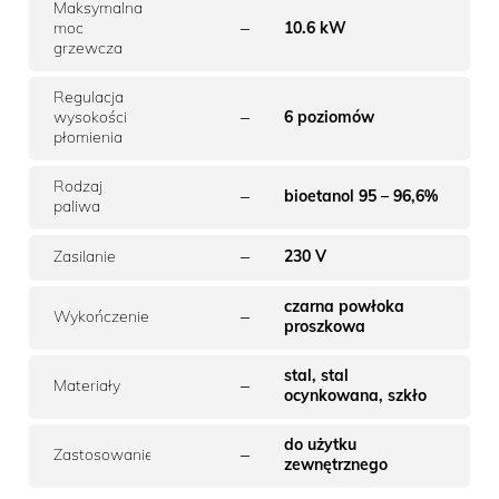
Maksymalna
–
moc
10.6 kW
grzewcza
Regulacja
–
wysokości
6 poziomów
płomienia
Rodzaj
–
bioetanol 95 – 96,6%
paliwa
–
Zasilanie
230 V
czarna powłoka
–
Wykończenie
proszkowa
stal, stal
–
Materiały
ocynkowana, szkło
do użytku
–
Zastosowanie
zewnętrznego