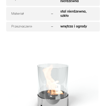
nierdzewna
stal nierdzewna,
–
Materiał
szkło
–
Przeznaczenie
wnętrza i ogrody