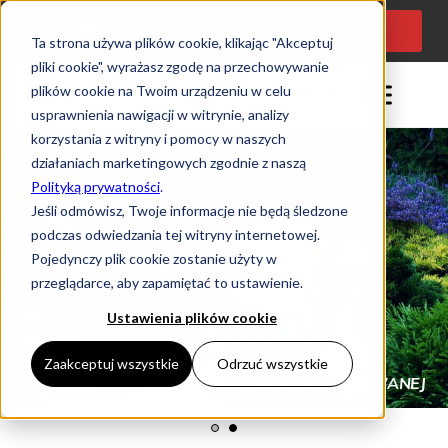
KONSULTACJA
Język:
PL
PROJEKTOWA
Ta strona używa plików cookie, klikając "Akceptuj
pliki cookie", wyrażasz zgodę na przechowywanie
plików cookie na Twoim urządzeniu w celu
usprawnienia nawigacji w witrynie, analizy
korzystania z witryny i pomocy w naszych
działaniach marketingowych zgodnie z naszą
Polityką prywatności
.
Jeśli odmówisz, Twoje informacje nie będą śledzone
podczas odwiedzania tej witryny internetowej.
Pojedynczy plik cookie zostanie użyty w
przeglądarce, aby zapamiętać to ustawienie.
Ustawienia plików cookie
Zaakceptuj wszystkie
Odrzuć wszystkie
DEKORACYJNY KOMINEK NA STÓŁ
ZEWNĘTRZNE KOMINKI ETANOLOWE
SIMPLE