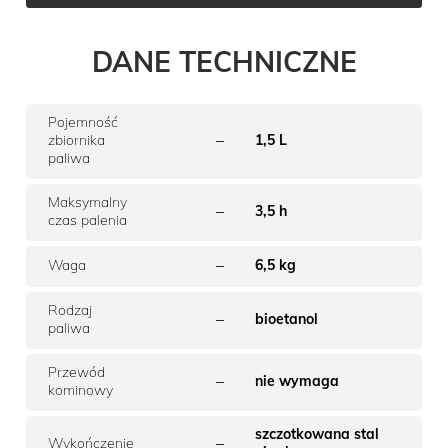
DANE TECHNICZNE
Pojemność
–
zbiornika
1,5 L
paliwa
Maksymalny
–
3,5 h
czas palenia
–
Waga
6,5 kg
Rodzaj
–
bioetanol
paliwa
Przewód
–
nie wymaga
kominowy
szczotkowana stal
–
Wykończenie