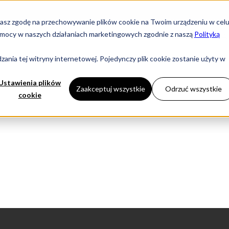
yrażasz zgodę na przechowywanie plików cookie na Twoim urządzeniu w cel
i pomocy w naszych działaniach marketingowych zgodnie z naszą
Polityką
KOMINKI
DLA
ania tej witryny internetowej. Pojedynczy plik cookie zostanie użyty w
Ustawienia plików
Zaakceptuj wszystkie
Odrzuć wszystkie
cookie