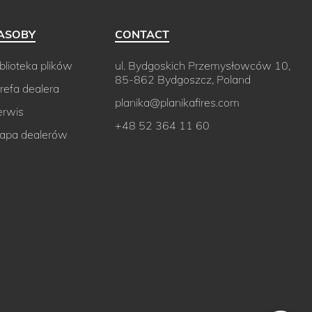
ASOBY
CONTACT
blioteka plików
ul. Bydgoskich Przemysłowców 10,
85-862 Bydgoszcz, Poland
refa dealera
planika@planikafires.com
erwis
+48 52 364 11 60
apa dealerów