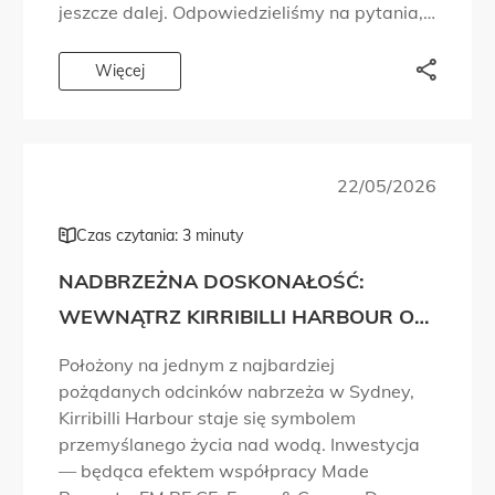
jeszcze dalej. Odpowiedzieliśmy na pytania,
które ludzie zadawali od lat. Chcieliśmy,
abyście mogli doświadczyć marki Planika z
Więcej
różnych perspektyw. Dlatego […]
22/05/2026
Czas czytania: 3 minuty
NADBRZEŻNA DOSKONAŁOŚĆ:
WEWNĄTRZ KIRRIBILLI HARBOUR OD
MADE PROPERTY
Położony na jednym z najbardziej
pożądanych odcinków nabrzeża w Sydney,
Kirribilli Harbour staje się symbolem
przemyślanego życia nad wodą. Inwestycja
— będąca efektem współpracy Made