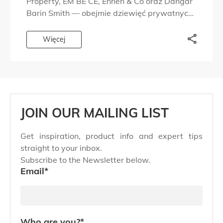
Property, EM BE CE, Ennen & Co oraz Dangar
Barin Smith — obejmie dziewięć prywatnych
rezydencji w części portu od lat kojarzonej z
dyskretnym prestiżem i ponadczasowym
Więcej
designem. Po ukończeniu […]
JOIN OUR MAILING LIST
Get inspiration, product info and expert tips
straight to your inbox.
Subscribe to the Newsletter below.
Email
*
Who are you?
*