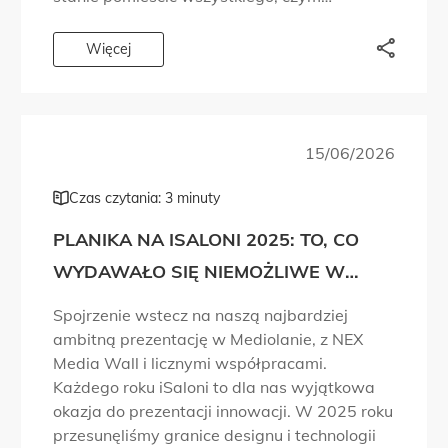
chcieliśmy się podzielić. Dlatego wyszliśmy
poza targowe przestrzenie, do tętniących
Więcej
życiem dzielnic designu, i […]
15/06/2026
Czas czytania: 3 minuty
PLANIKA NA ISALONI 2025: TO, CO
WYDAWAŁO SIĘ NIEMOŻLIWE W
PROJEKTOWANIU OGNIA, WŁAŚNIE
Spojrzenie wstecz na naszą najbardziej
STAŁO SIĘ RZECZYWISTOŚCIĄ!
ambitną prezentację w Mediolanie, z NEX
Media Wall i licznymi współpracami.
Każdego roku iSaloni to dla nas wyjątkowa
okazja do prezentacji innowacji. W 2025 roku
przesunęliśmy granice designu i technologii