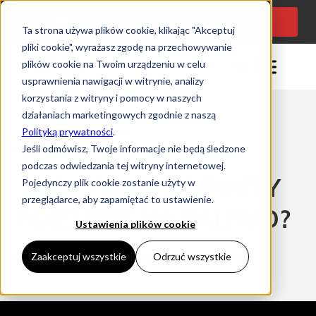
KONSULTACJA
Język:
PL
PROJEKTOWA
Ta strona używa plików cookie, klikając "Akceptuj
pliki cookie", wyrażasz zgodę na przechowywanie
plików cookie na Twoim urządzeniu w celu
usprawnienia nawigacji w witrynie, analizy
korzystania z witryny i pomocy w naszych
działaniach marketingowych zgodnie z naszą
Polityką prywatności
.
Czas czytania: 0 minuty
Jeśli odmówisz, Twoje informacje nie będą śledzone
13/12/2024
podczas odwiedzania tej witryny internetowej.
JAK WYMIENIĆ PUSTY
Pojedynczy plik cookie zostanie użyty w
przeglądarce, aby zapamiętać to ustawienie.
POJEMNIK NA PALIWO?
Ustawienia plików cookie
Zaakceptuj wszystkie
Odrzuć wszystkie
Home
Jak wymienić pusty pojemnik na paliwo?