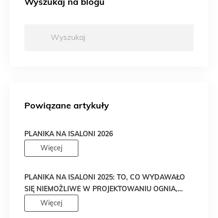
Wyszukaj na blogu
Wyszukaj:
Powiązane artykuły
PLANIKA NA ISALONI 2026
Więcej
PLANIKA NA ISALONI 2025: TO, CO WYDAWAŁO
SIĘ NIEMOŻLIWE W PROJEKTOWANIU OGNIA,
WŁAŚNIE STAŁO SIĘ RZECZYWISTOŚCIĄ!
Więcej