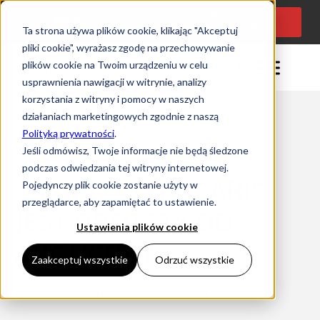
KONSULTACJA
Język:
PL
PROJEKTOWA
Ta strona używa plików cookie, klikając "Akceptuj
pliki cookie", wyrażasz zgodę na przechowywanie
plików cookie na Twoim urządzeniu w celu
usprawnienia nawigacji w witrynie, analizy
korzystania z witryny i pomocy w naszych
działaniach marketingowych zgodnie z naszą
Polityką prywatności
.
Czas czytania: 0 minuty
Jeśli odmówisz, Twoje informacje nie będą śledzone
13/12/2024
podczas odwiedzania tej witryny internetowej.
DLACZEGO POLARIS
Pojedynczy plik cookie zostanie użyty w
przeglądarce, aby zapamiętać to ustawienie.
JEST DROŻSZY OD
Ustawienia plików cookie
ARCTICON?
Zaakceptuj wszystkie
Odrzuć wszystkie
Home
Dlaczego Polaris jest droższy od Arcticon?