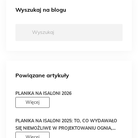
Wyszukaj na blogu
Wyszukaj:
Powiązane artykuły
PLANIKA NA ISALONI 2026
Więcej
PLANIKA NA ISALONI 2025: TO, CO WYDAWAŁO
SIĘ NIEMOŻLIWE W PROJEKTOWANIU OGNIA,
WŁAŚNIE STAŁO SIĘ RZECZYWISTOŚCIĄ!
Więcej