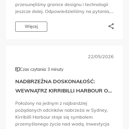
przesunęliśmy granice designu i technologii
jeszcze dalej. Odpowiedzieliśmy na pytania,
które ludzie zadawali od lat. Chcieliśmy,
abyście mogli doświadczyć marki Planika z
Więcej
różnych perspektyw. Dlatego […]
22/05/2026
Czas czytania: 3 minuty
NADBRZEŻNA DOSKONAŁOŚĆ:
WEWNĄTRZ KIRRIBILLI HARBOUR OD
MADE PROPERTY
Położony na jednym z najbardziej
pożądanych odcinków nabrzeża w Sydney,
Kirribilli Harbour staje się symbolem
przemyślanego życia nad wodą. Inwestycja