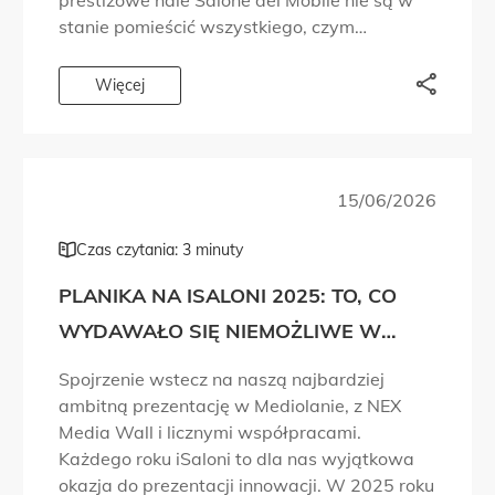
prestiżowe hale Salone del Mobile nie są w
stanie pomieścić wszystkiego, czym
chcieliśmy się podzielić. Dlatego wyszliśmy
poza targowe przestrzenie, do tętniących
Więcej
życiem dzielnic designu, i […]
15/06/2026
Czas czytania: 3 minuty
PLANIKA NA ISALONI 2025: TO, CO
WYDAWAŁO SIĘ NIEMOŻLIWE W
PROJEKTOWANIU OGNIA, WŁAŚNIE
Spojrzenie wstecz na naszą najbardziej
STAŁO SIĘ RZECZYWISTOŚCIĄ!
ambitną prezentację w Mediolanie, z NEX
Media Wall i licznymi współpracami.
Każdego roku iSaloni to dla nas wyjątkowa
okazja do prezentacji innowacji. W 2025 roku