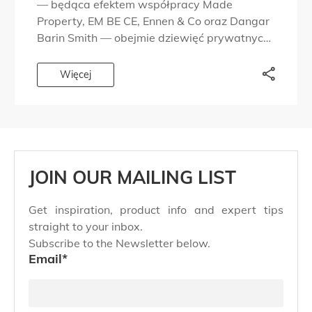
— będąca efektem współpracy Made
Property, EM BE CE, Ennen & Co oraz Dangar
Barin Smith — obejmie dziewięć prywatnych
rezydencji w części portu od lat kojarzonej z
dyskretnym prestiżem i ponadczasowym
Więcej
designem. Po ukończeniu […]
JOIN OUR MAILING LIST
Get inspiration, product info and expert tips
straight to your inbox.
Subscribe to the Newsletter below.
Email
*