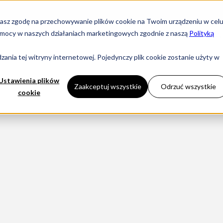
yrażasz zgodę na przechowywanie plików cookie na Twoim urządzeniu w cel
i pomocy w naszych działaniach marketingowych zgodnie z naszą
Polityką
KOMINKI
DLA
ania tej witryny internetowej. Pojedynczy plik cookie zostanie użyty w
Ustawienia plików
Zaakceptuj wszystkie
Odrzuć wszystkie
cookie