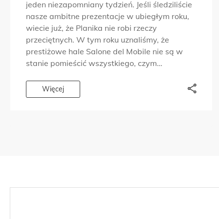
jeden niezapomniany tydzień. Jeśli śledziliście
nasze ambitne prezentacje w ubiegłym roku,
wiecie już, że Planika nie robi rzeczy
przeciętnych. W tym roku uznaliśmy, że
prestiżowe hale Salone del Mobile nie są w
stanie pomieścić wszystkiego, czym
chcieliśmy się podzielić. Dlatego wyszliśmy
poza targowe przestrzenie, do tętniących
Więcej
życiem dzielnic designu, i […]