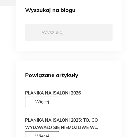
Wyszukaj na blogu
Wyszukaj:
Powiązane artykuły
PLANIKA NA ISALONI 2026
Więcej
PLANIKA NA ISALONI 2025: TO, CO
WYDAWAŁO SIĘ NIEMOŻLIWE W
PROJEKTOWANIU OGNIA, WŁAŚNIE
Więcej