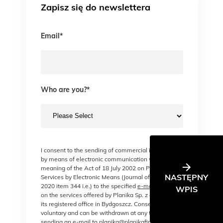
Zapisz się do newslettera
Email
*
Who are you?
*
I consent to the sending of commercial information
by means of electronic communication within the
meaning of the Act of 18 July 2002 on Providing
NASTĘPNY
Services by Electronic Means (Journal of Laws of
2020 item 344 i.e.) to the specified
e-mail address
WPIS
on the services offered by Planika Sp. z o. o., with
its registered office in Bydgoszcz. Consent is
voluntary and can be withdrawn at any time, e.g. by
sending an e-mail to planika@planikafires.com. The