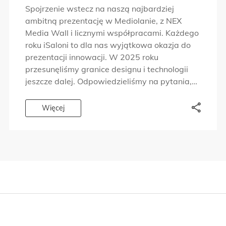
PROJEKTOWANIU OGNIA, WŁAŚNIE
Spojrzenie wstecz na naszą najbardziej
STAŁO SIĘ RZECZYWISTOŚCIĄ!
ambitną prezentację w Mediolanie, z NEX
Media Wall i licznymi współpracami. Każdego
roku iSaloni to dla nas wyjątkowa okazja do
prezentacji innowacji. W 2025 roku
przesunęliśmy granice designu i technologii
jeszcze dalej. Odpowiedzieliśmy na pytania,
które ludzie zadawali od lat. Chcieliśmy,
abyście mogli doświadczyć marki Planika z
Więcej
różnych perspektyw. Dlatego […]