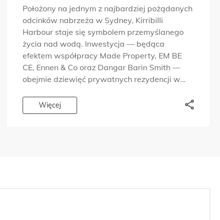
MADE PROPERTY
Położony na jednym z najbardziej pożądanych
odcinków nabrzeża w Sydney, Kirribilli
Harbour staje się symbolem przemyślanego
życia nad wodą. Inwestycja — będąca
efektem współpracy Made Property, EM BE
CE, Ennen & Co oraz Dangar Barin Smith —
obejmie dziewięć prywatnych rezydencji w
części portu od lat kojarzonej z dyskretnym
prestiżem i ponadczasowym designem. Po
Więcej
ukończeniu […]