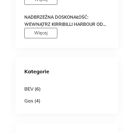
STAŁO SIĘ RZECZYWISTOŚCIĄ!
NADBRZEŻNA DOSKONAŁOŚĆ:
WEWNĄTRZ KIRRIBILLI HARBOUR OD
MADE PROPERTY
Więcej
Kategorie
BEV (6)
Gas (4)