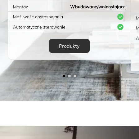
Montaż
Wbudowane/wolnostojące
Możliwość dostosowania
M
Automatyczne sterowanie
M
A
Produkty