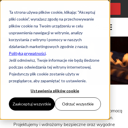
KONSULTACJA
Język:
PL
PROJEKTOWA
Ta strona używa plików cookie, klikając "Akceptuj
pliki cookie", wyrażasz zgodę na przechowywanie
plików cookie na Twoim urządzeniu w celu
usprawnienia nawigacji w witrynie, analizy
korzystania z witryny i pomocy w naszych
działaniach marketingowych zgodnie z naszą
Polityką prywatności
.
Jeśli odmówisz, Twoje informacje nie będą śledzone
podczas odwiedzania tej witryny internetowej.
Pojedynczy plik cookie zostanie użyty w
przeglądarce, aby zapamiętać to ustawienie.
Ustawienia plików cookie
NOWOCZESNE
KOMINKI
Zaakceptuj wszystkie
Odrzuć wszystkie
Naszą misją jest tworzenie niezwykłej atmosfery za pomocą
niskoemisyjnych kominków z prawdziwym ogniem.
Projektujemy i wdrażamy bezpieczne oraz wygodne