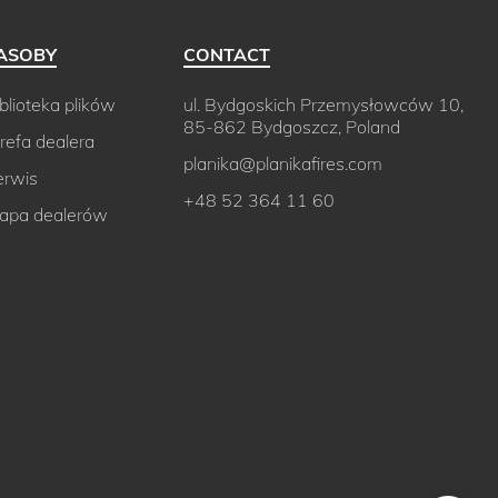
ASOBY
CONTACT
blioteka plików
ul. Bydgoskich Przemysłowców 10,
85-862 Bydgoszcz, Poland
refa dealera
planika@planikafires.com
erwis
+48 52 364 11 60
apa dealerów