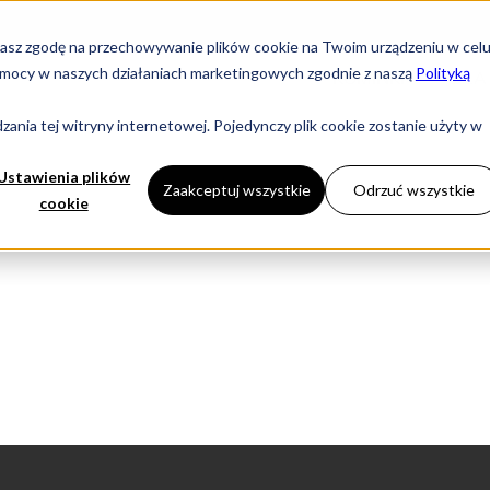
yrażasz zgodę na przechowywanie plików cookie na Twoim urządzeniu w cel
i pomocy w naszych działaniach marketingowych zgodnie z naszą
Polityką
KOMINKI
DLA
ania tej witryny internetowej. Pojedynczy plik cookie zostanie użyty w
Ustawienia plików
Zaakceptuj wszystkie
Odrzuć wszystkie
cookie