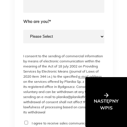
Who are you?
*
I consent to the sending of commercial information
by means of electronic communication within the
meaning of the Act of 18 July 2002 on Providing
Services by Electronic Means (Journal of Laws of
2020 item 344 i.e.) to the specified
e-mail address
on the services offered by Planika Sp. z o. o., with
its registered office in Bydgoszcz. Consent is
voluntary and can be withdrawn at any time, e.g. by
sending an e-mail to planika@planikafires.com. The
NASTĘPNY
withdrawal of consent shall not affect the
lawfulness of processing based on consent before
WPIS
its withdrawal
I agree to receive sales communications or