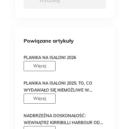
Powiązane artykuły
PLANIKA NA ISALONI 2026
Więcej
PLANIKA NA ISALONI 2025: TO, CO
WYDAWAŁO SIĘ NIEMOŻLIWE W
PROJEKTOWANIU OGNIA, WŁAŚNIE
Więcej
STAŁO SIĘ RZECZYWISTOŚCIĄ!
NADBRZEŻNA DOSKONAŁOŚĆ:
WEWNĄTRZ KIRRIBILLI HARBOUR OD