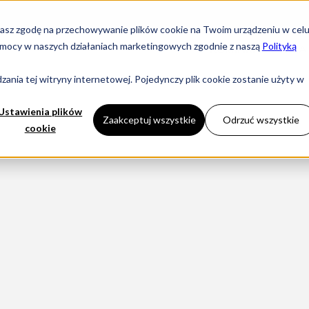
yrażasz zgodę na przechowywanie plików cookie na Twoim urządzeniu w cel
i pomocy w naszych działaniach marketingowych zgodnie z naszą
Polityką
KOMINKI
DLA
ania tej witryny internetowej. Pojedynczy plik cookie zostanie użyty w
Ustawienia plików
Zaakceptuj wszystkie
Odrzuć wszystkie
cookie