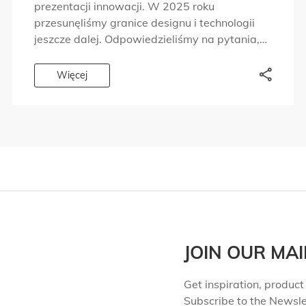
prezentacji innowacji. W 2025 roku
przesunęliśmy granice designu i technologii
jeszcze dalej. Odpowiedzieliśmy na pytania,
które ludzie zadawali od lat. Chcieliśmy,
abyście mogli doświadczyć marki Planika z
Więcej
różnych perspektyw. Dlatego […]
JOIN OUR MAI
Get inspiration, product 
Subscribe to the Newsle