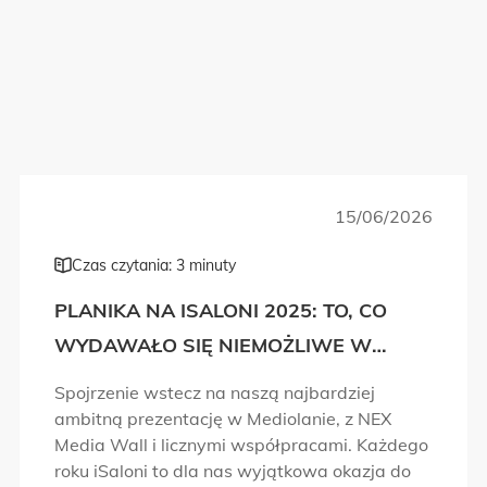
15/06/2026
Czas czytania: 3 minuty
PLANIKA NA ISALONI 2025: TO, CO
WYDAWAŁO SIĘ NIEMOŻLIWE W
PROJEKTOWANIU OGNIA, WŁAŚNIE
Spojrzenie wstecz na naszą najbardziej
STAŁO SIĘ RZECZYWISTOŚCIĄ!
ambitną prezentację w Mediolanie, z NEX
Media Wall i licznymi współpracami. Każdego
roku iSaloni to dla nas wyjątkowa okazja do