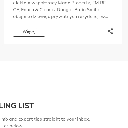
efektem współpracy Made Property, EM BE
CE, Ennen & Co oraz Dangar Barin Smith —
obejmie dziewięć prywatnych rezydencji w
części portu od lat kojarzonej z dyskretnym
prestiżem i ponadczasowym designem. Po
Więcej
ukończeniu […]
LING LIST
info and expert tips straight to your inbox.
tter below.